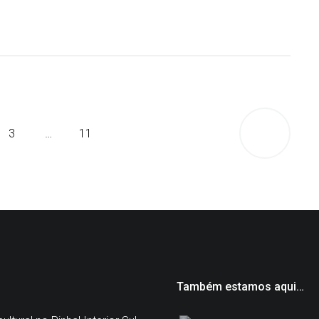
Older
3
…
11
posts
Também estamos aqui…