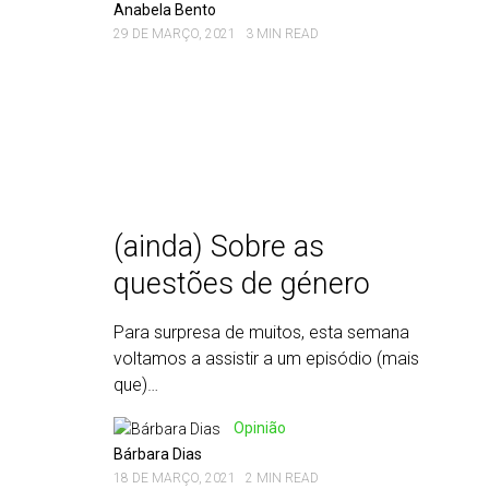
Anabela Bento
29 DE MARÇO, 2021
3 MIN READ
(ainda) Sobre as
questões de género
Para surpresa de muitos, esta semana
voltamos a assistir a um episódio (mais
que)…
Opinião
Bárbara Dias
18 DE MARÇO, 2021
2 MIN READ