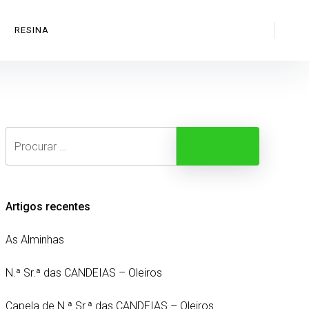
Search
RESINA
Search
Procurar
Artigos recentes
As Alminhas
N.ª Sr.ª das CANDEIAS – Oleiros
Capela de N.ª Sr.ª das CANDEIAS – Oleiros