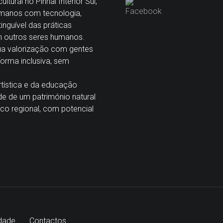
tural no Pinhal Interior Sul,
manos com tecnologia,
nguível das práticas
m outros seres humanos.
sua valorização com gentes
 forma inclusiva, sem
tística e da educação
de de um património natural
co regional, com potencial
idade
Contactos