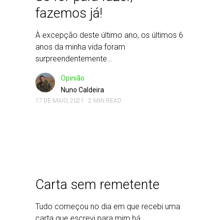
fazemos já!
À excepção deste último ano, os últimos 6
anos da minha vida foram
surpreendentemente…
Opinião
Nuno Caldeira
17 DE MAIO, 2021
2 MIN READ
Carta sem remetente
Tudo começou no dia em que recebi uma
carta que escrevi para mim há…