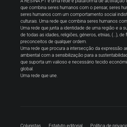
A
RESINA.PT
é uma rede e plataforma de activação cul
que combina seres humanos com o pensar, seres hu
seres humanos com um comportamento social indisti
culturais. Uma rede que combina seres humanos co
Uma rede que junta a identidade de uma região e a 
de todas as idades, religiões, géneros, etnias, (…), de
preconceitos de qualquer ordem.
Uma rede que procura a intersecção da expressão ar
ambiental com a sensibilização para a sustentabilida
que suporta um valioso e necessário tecido económi
global.
Uma rede que une.
Colunistas
Estatuto editorial
Política de privac