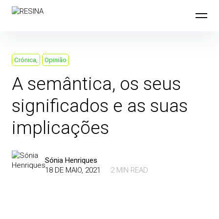
Skip
to
content
Crónica
Opinião
A semântica, os seus
significados e as suas
implicações
Sónia Henriques
18 DE MAIO, 2021
2 MIN READ