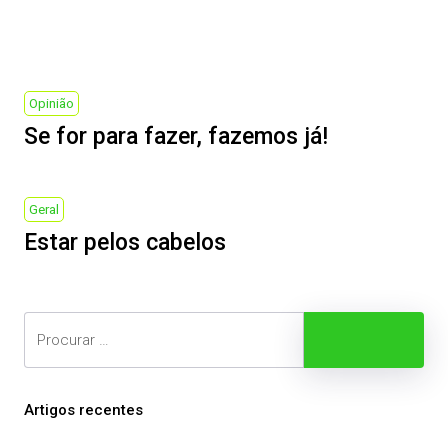
Post
navigation
Previous
Opinião
Post
Se for para fazer, fazemos já!
Next
Geral
Post
Estar pelos cabelos
Search
Procurar
Artigos recentes