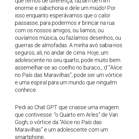
que temos de diferença, faziam de mim
enorme e sabichona e dele um miúdo! Por
isso enquanto esperávamos que o calor
passasse, para podermos ir brincar na rua
com os nossos amigos, ou liamos, ou
ouvíamos música, ou fazíamos desenhos, ou
guerras de almofadas. A minha avó sabia-nos
seguros, ali, no andar de cima. Hoje, um
adolescente no seu quarto, pode muito bem
assemelhar-se ao coelho no buraco_ d´”Alice
no País das Maravilhas”, pode ser um vórtice
e uma espiral para um mundo que ninguém
conhece.
Pedi ao Chat GPT que criasse uma imagem
que contivesse: “o Quarto em Arles” de Van
Gogh, o vórtice da “Alice no País das
Maravilhas” e um adolescente com um
smartphone,