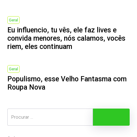
Post
navigation
Previous
Geral
Post
Eu influencio, tu vês, ele faz lives e
convida menores, nós calamos, vocês
riem, eles continuam
Next
Geral
Post
Populismo, esse Velho Fantasma com
Roupa Nova
Search
Procurar