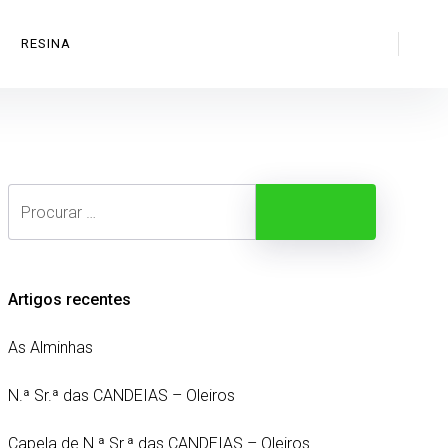
Search
RESINA
Search
Procurar
Artigos recentes
As Alminhas
N.ª Sr.ª das CANDEIAS – Oleiros
Capela de N.ª Sr.ª das CANDEIAS – Oleiros