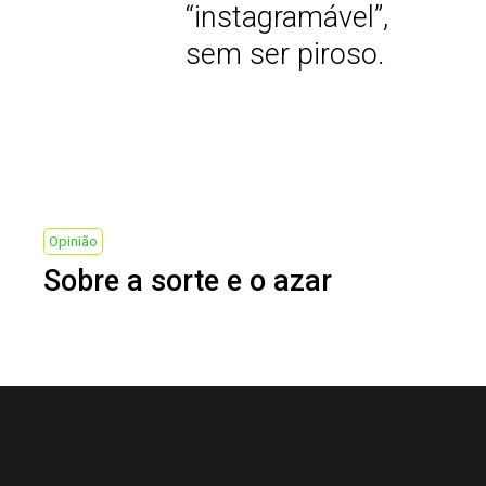
“instagramável”,
sem ser piroso.
Next
Opinião
Sobre a sorte e o azar
Post