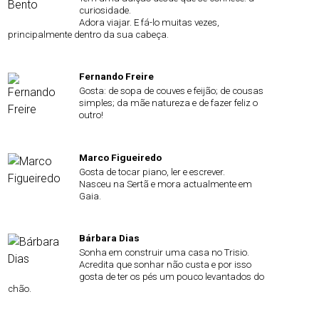
curiosidade.
Adora viajar. E fá-lo muitas vezes,
principalmente dentro da sua cabeça.
Fernando Freire
Gosta: de sopa de couves e feijão; de cousas
simples; da mãe natureza e de fazer feliz o
outro!
Marco Figueiredo
Gosta de tocar piano, ler e escrever.
Nasceu na Sertã e mora actualmente em
Gaia.
Bárbara Dias
Sonha em construir uma casa no Trisio.
Acredita que sonhar não custa e por isso
gosta de ter os pés um pouco levantados do
chão.