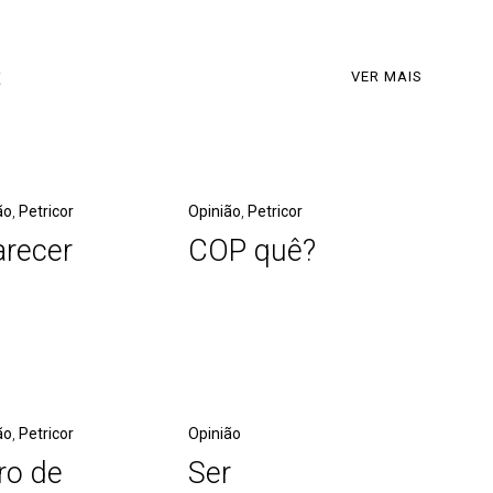
s
VER MAIS
ão
,
Petricor
Opinião
,
Petricor
arecer
COP quê?
ão
,
Petricor
Opinião
ro de
Ser