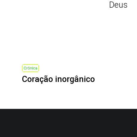
Deus
Post
navigation
Previous
Crónica
Coração inorgânico
Post