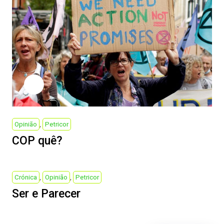
Previous
Opinião
Petricor
Post
COP quê?
Next
Crónica
Opinião
Petricor
Post
Ser e Parecer