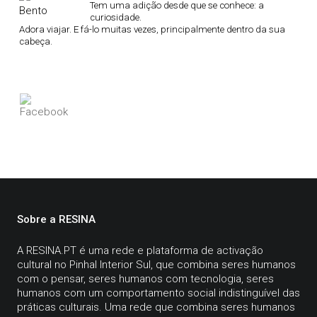
Tem uma adição desde que se conhece: a
curiosidade.
Adora viajar. E fá-lo muitas vezes, principalmente dentro da sua
cabeça.
Sobre a RESINA
A
RESINA.PT
é uma rede e plataforma de activação
cultural no Pinhal Interior Sul, que combina seres humanos
com o pensar, seres humanos com tecnologia, seres
humanos com um comportamento social indistinguível das
práticas culturais. Uma rede que combina seres humanos