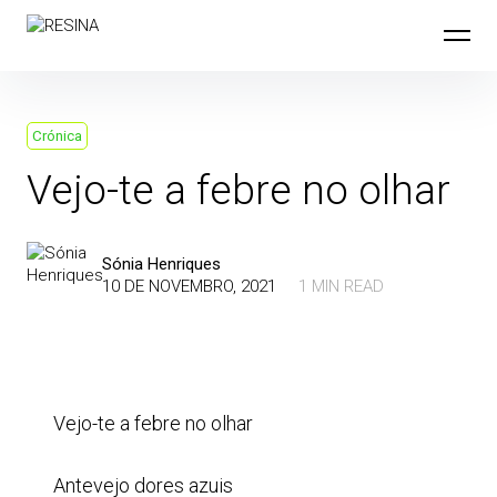
Skip
to
content
Crónica
Vejo-te a febre no olhar
Sónia Henriques
10 DE NOVEMBRO, 2021
1 MIN READ
Vejo-te a febre no olhar
Antevejo dores azuis