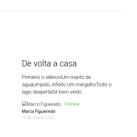
De volta a casa
Primeiro o silêncioUm manto de
águaLímpido, infinito Um mergulhoTodo o
lago despertaSê bem vindo…
Crónica
Marco Figueiredo
10 DE JULHO, 2020