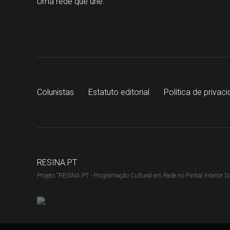
Uma rede que une.
Colunistas
Estatuto editorial
Política de privac
RESINA.PT
Projeto "RESINA.PT - Programação Cultural em Rede no Pinhal Interior Sul