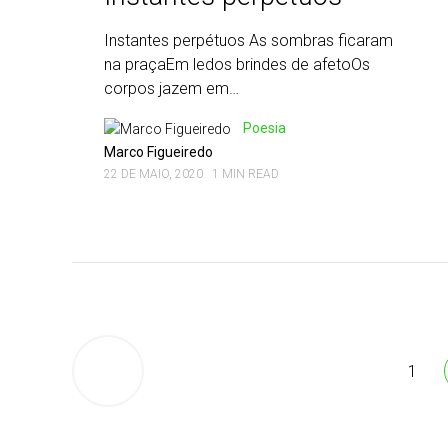
Instantes perpétuos As sombras ficaram
na praçaEm ledos brindes de afetoOs
corpos jazem em…
Poesia
Marco Figueiredo
22 DE MAIO, 2020
1 MIN READ
Paginação
dos
Newer
posts
1
conteúdos