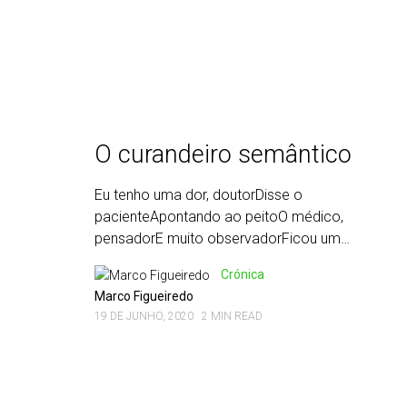
O curandeiro semântico
Eu tenho uma dor, doutorDisse o
pacienteApontando ao peitoO médico,
pensadorE muito observadorFicou um…
Crónica
Marco Figueiredo
19 DE JUNHO, 2020
2 MIN READ