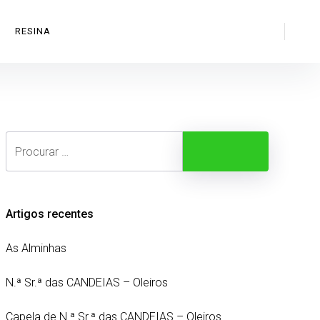
Search
RESINA
Search
Procurar
Artigos recentes
As Alminhas
N.ª Sr.ª das CANDEIAS – Oleiros
Capela de N.ª Sr.ª das CANDEIAS – Oleiros