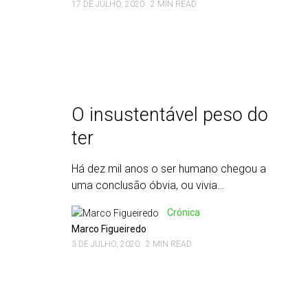
17 DE JULHO, 2020
2 MIN READ
O insustentável peso do
ter
Há dez mil anos o ser humano chegou a
uma conclusão óbvia, ou vivia…
Crónica
Marco Figueiredo
3 DE JULHO, 2020
2 MIN READ