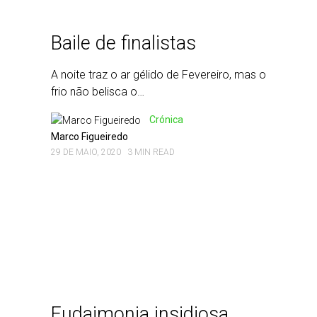
Baile de finalistas
A noite traz o ar gélido de Fevereiro, mas o
frio não belisca o…
Crónica
Marco Figueiredo
29 DE MAIO, 2020
3 MIN READ
Eudaimonia insidiosa