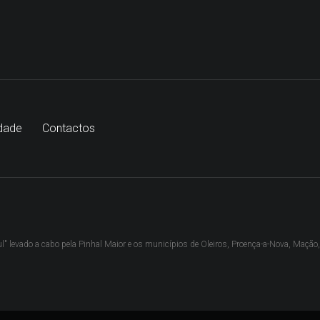
idade
Contactos
" levado a cabo pela Pinhal Maior e os municípios de Oleiros, Proença-a-Nova, Mação, S