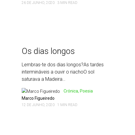
26 DE JUNHO, 2020
3 MIN READ
Os dias longos
Lembras-te dos dias longos?As tardes
intermináveis a ouvir o riachoO sol
saturava a Madeira…
Crónica, Poesia
Marco Figueiredo
12 DE JUNHO, 2020
1 MIN READ