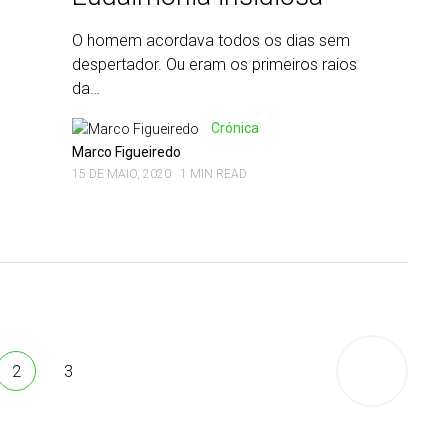
O homem acordava todos os dias sem
despertador. Ou eram os primeiros raios
da…
Crónica
Marco Figueiredo
15 DE MAIO, 2020
1 MIN READ
Older
2
3
posts