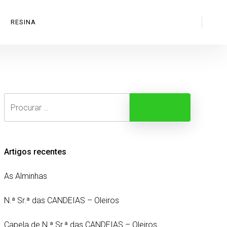
Search
RESINA
Search
Procurar
Artigos recentes
As Alminhas
N.ª Sr.ª das CANDEIAS – Oleiros
Capela de N.ª Sr.ª das CANDEIAS – Oleiros