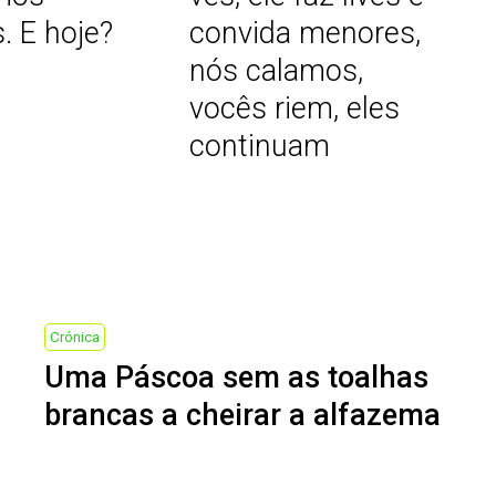
. E hoje?
convida menores,
nós calamos,
vocês riem, eles
continuam
Next
Crónica
Uma Páscoa sem as toalhas
Post
brancas a cheirar a alfazema