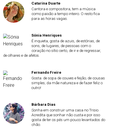
Catarina Duarte
Cantora e compositora, tem a música
como paixão a tempo inteiro. O resto fica
para as horas vagas.
Sónia Henriques
É inquieta, gosta de azuis, de estórias, de
sons, de lugares, de pessoas com o
coração no sítio certo, de ir e de regressar,
de olhares e de afetos.
Fernando Freire
Gosta: de sopa de couves e feijão; de cousas
simples; da mãe natureza e de fazer feliz o
outro!
Bárbara Dias
Sonha em construir uma casa no Trisio.
Acredita que sonhar não custa e por isso
gosta de ter os pés um pouco levantados do
chão.