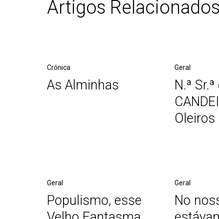
Artigos Relacionado
Crónica
Geral
As Alminhas
N.ª Sr.ª
CANDEI
Oleiros
Geral
Geral
Populismo, esse
No nos
Velho Fantasma
estáva