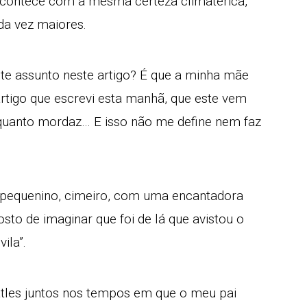
contece com a mesma certeza climatérica,
a vez maiores.
te assunto neste artigo? É que a minha mãe
 artigo que escrevi esta manhã, que este vem
u quanto mordaz… E isso não me define nem faz
 pequenino, cimeiro, com uma encantadora
Gosto de imaginar que foi de lá que avistou o
ila”.
les juntos nos tempos em que o meu pai