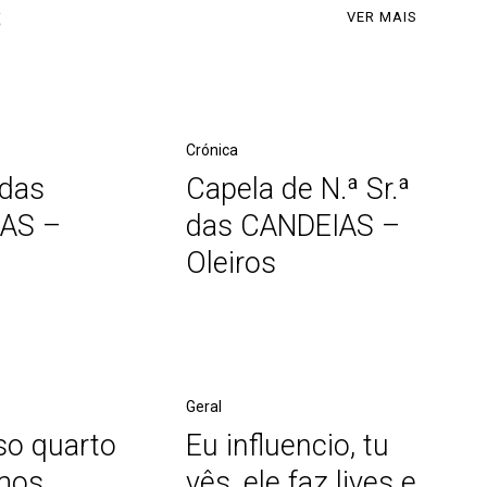
s
VER MAIS
Crónica
 das
Capela de N.ª Sr.ª
AS –
das CANDEIAS –
Oleiros
Geral
so quarto
Eu influencio, tu
mos
vês, ele faz lives e