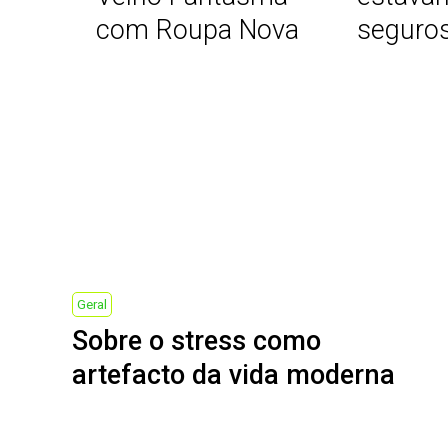
com Roupa Nova
seguros
Post
navigation
Previous
Geral
Sobre o stress como
Post
artefacto da vida moderna