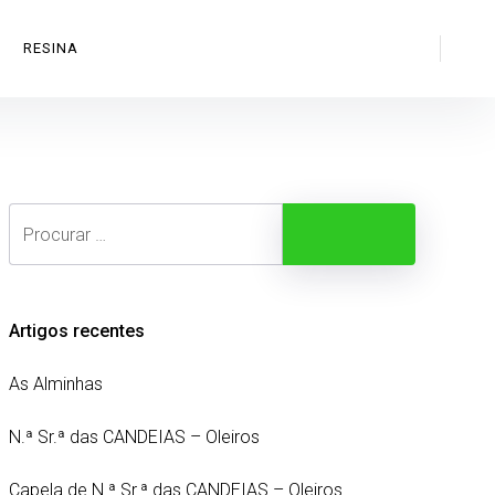
Search
RESINA
Search
Procurar
Artigos recentes
As Alminhas
N.ª Sr.ª das CANDEIAS – Oleiros
Capela de N.ª Sr.ª das CANDEIAS – Oleiros