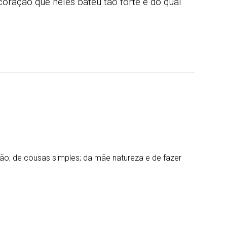
oração que neles bateu tão forte e do qual
jão; de cousas simples; da mãe natureza e de fazer