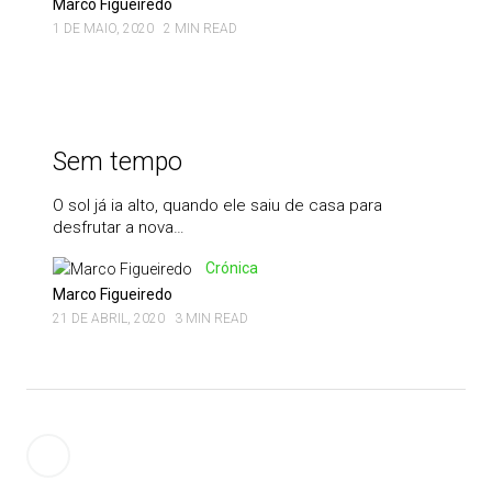
Marco Figueiredo
1 DE MAIO, 2020
2 MIN READ
Sem tempo
O sol já ia alto, quando ele saiu de casa para
desfrutar a nova…
Crónica
Marco Figueiredo
21 DE ABRIL, 2020
3 MIN READ
Paginação
Newer
dos
posts