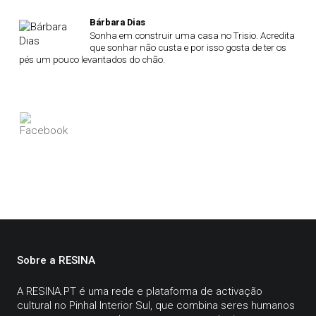
Bárbara Dias
Sonha em construir uma casa no Trisio. Acredita
que sonhar não custa e por isso gosta de ter os
pés um pouco levantados do chão.
Sobre a RESINA
A
RESINA.PT
é uma rede e plataforma de activação
cultural no Pinhal Interior Sul, que combina seres humanos