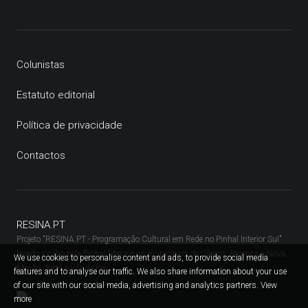
Colunistas
Estatuto editorial
Política de privacidade
Contactos
RESINA.PT
Projeto "RESINA.PT - Programação Cultural em Rede no Pinhal Interior Sul"
levado a cabo pela Pinhal Maior e os municípios de Oleiros, Proença-a-Nova,
We use cookies to personalise content and ads, to provide social media
Mação, Sertã e Vila de Rei.
features and to analyse our traffic. We also share information about your use
of our site with our social media, advertising and analytics partners.
View
more