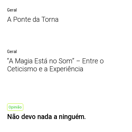
Geral
A Ponte da Torna
Geral
“A Magia Está no Som” – Entre o
Ceticismo e a Experiência
Post
navigation
Previous
Opinião
Post
Não devo nada a ninguém.