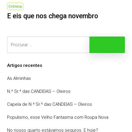
Next
Crónica
Post
E eis que nos chega novembro
Search
Procurar
Artigos recentes
As Alminhas
N.ª Sr.ª das CANDEIAS – Oleiros
Capela de N.ª Sr.ª das CANDEIAS – Oleiros
Populismo, esse Velho Fantasma com Roupa Nova
No nosso quarto estávamos seguros. E hoje?