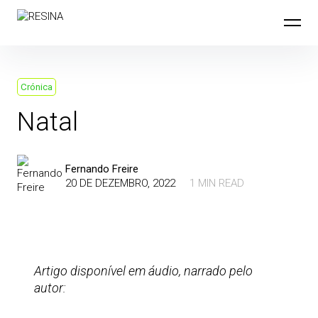
Skip
to
content
Crónica
Natal
Fernando Freire
20 DE DEZEMBRO, 2022
1 MIN READ
Artigo disponível em áudio, narrado pelo
autor: