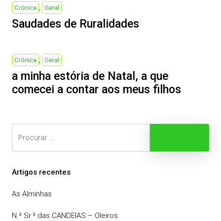
navigation
Previous
Crónica
Geral
Post
Saudades de Ruralidades
Next
Crónica
Geral
Post
a minha estória de Natal, a que
comecei a contar aos meus filhos
Search
Procurar
Artigos recentes
As Alminhas
N.ª Sr.ª das CANDEIAS – Oleiros