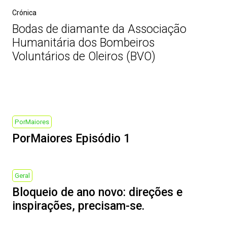
Crónica
Bodas de diamante da Associação
Humanitária dos Bombeiros
Voluntários de Oleiros (BVO)
Post
navigation
Previous
PorMaiores
Post
PorMaiores Episódio 1
Next
Geral
Post
Bloqueio de ano novo: direções e
inspirações, precisam-se.