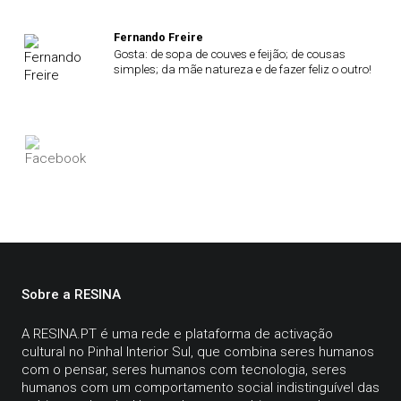
Fernando Freire
Gosta: de sopa de couves e feijão; de cousas
simples; da mãe natureza e de fazer feliz o outro!
Sobre a RESINA
A
RESINA.PT
é uma rede e plataforma de activação
cultural no Pinhal Interior Sul, que combina seres humanos
com o pensar, seres humanos com tecnologia, seres
humanos com um comportamento social indistinguível das