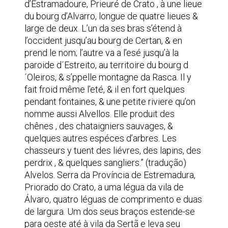
d’Estramadoure, Prieuré de Crato , à une lieue
du bourg d’Alvarro, longue de quatre lieues &
large de deux. L’un da ses bras s’étend à
l’occident jusqu’au bourg de Certan, & en
prend le nom; l’autre va a l’esé jusqu’à la
paroide d´Estreito, au territoire du bourg d
´Oleiros, & s’ppelle montagne da Rasca. Il y
fait froid même l’eté, & il en fort quelques
pendant fontaines, & une petite riviere qu’on
nomme aussi Alvellos. Elle produit des
chênes , des chataigniers sauvages, &
quelques autres espéces d’arbres. Les
chasseurs y tuent des liévres, des lapins, des
perdrix , & quelques sangliers.” (tradução)
Alvelos. Serra da Província de Estremadura,
Priorado do Crato, a uma légua da vila de
Álvaro, quatro léguas de comprimento e duas
de largura. Um dos seus braços estende-se
para oeste até à vila da Sertã e leva seu