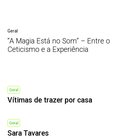
Geral
“A Magia Está no Som” – Entre o
Ceticismo e a Experiência
Post
navigation
Previous
Geral
Post
Vítimas de trazer por casa
Next
Geral
Post
Sara Tavares