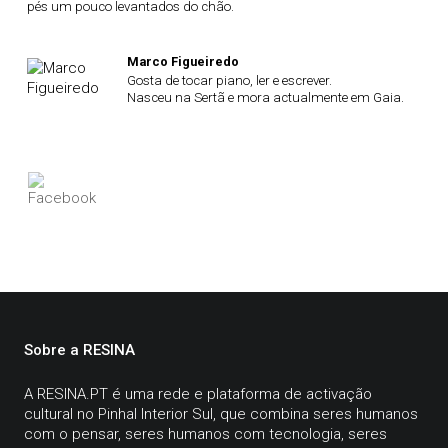
pés um pouco levantados do chão.
Marco Figueiredo
Gosta de tocar piano, ler e escrever.
Nasceu na Sertã e mora actualmente em Gaia.
Sobre a RESINA
A
RESINA.PT
é uma rede e plataforma de activação
cultural no Pinhal Interior Sul, que combina seres humanos
com o pensar, seres humanos com tecnologia, seres